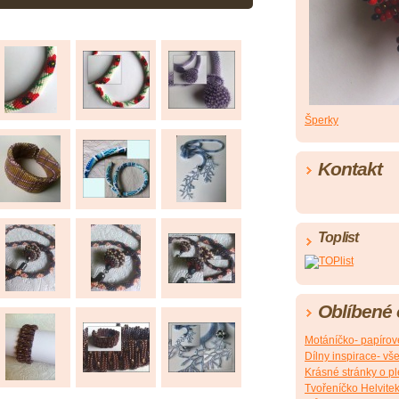
Šperky
Kontakt
Toplist
Oblíbené
Motáníčko- papírov
Dílny inspirace- vš
Krásné stránky o pl
Tvořeníčko Helvite