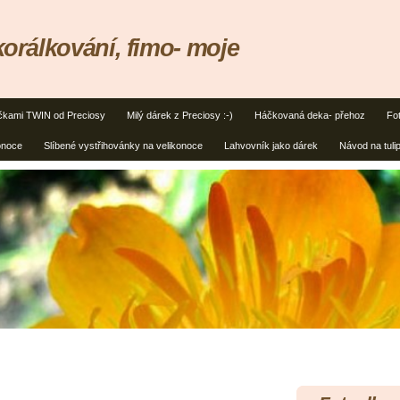
 korálkování, fimo- moje
ičkami TWIN od Preciosy
Milý dárek z Preciosy :-)
Háčkovaná deka- přehoz
Fo
onoce
Slíbené vystřihovánky na velikonoce
Lahvovník jako dárek
Návod na tuli