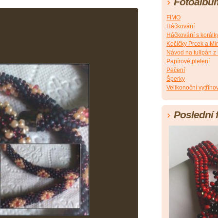
Fotoalbu
FIMO
Háčkování
Háčkování s korálk
Kočičky Prcek a Mi
Návod na tulipán z
Papírové pletení
Pečení
Šperky
Velikonoční vytřih
Poslední 