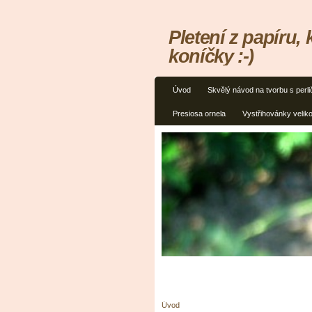
Pletení z papíru,
koníčky :-)
Úvod
Skvělý návod na tvorbu s perl
Presiosa ornela
Vystřihovánky velik
Úvod