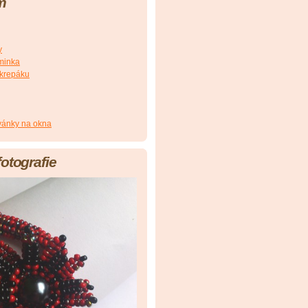
m
y
minka
 krepáku
ovánky na okna
fotografie