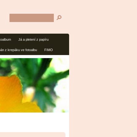
toalbum
Já a pletení z papíru
pán z krepáku ve fotoalbu
FIMO