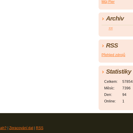
Můj Fler
Archiv
<<
RSS
Přehled zdrojů
Statistiky
Celkem:
57854
Měsíc:
7396
Den:
94
Online:
1
sah?
|
Zpracování dat
|
RSS