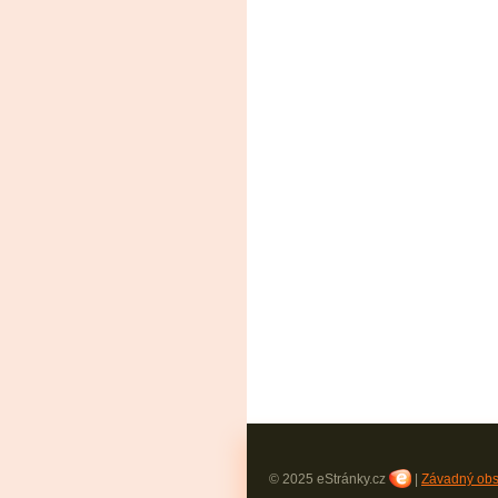
© 2025 eStránky.cz
|
Závadný ob