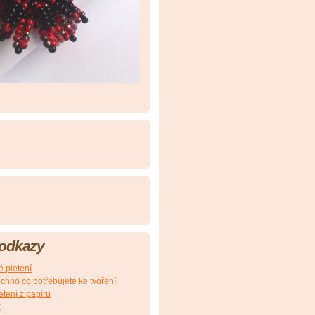
 odkazy
é pletení
echno co potřebujete ke tvoření
etení z papíru
k