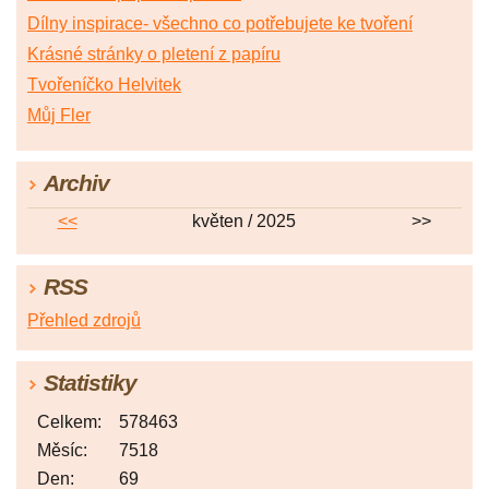
Dílny inspirace- všechno co potřebujete ke tvoření
Krásné stránky o pletení z papíru
Tvořeníčko Helvitek
Můj Fler
Archiv
<<
květen / 2025
>>
RSS
Přehled zdrojů
Statistiky
Celkem:
578463
Měsíc:
7518
Den:
69